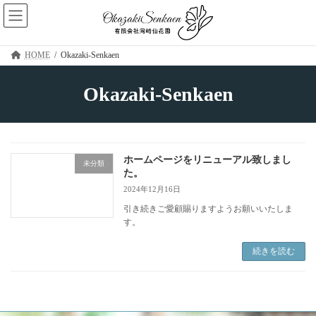
コ
ナ
ン
ビ
テ
ゲ
ン
ー
HOME
Okazaki-Senkaen
ツ
シ
へ
ョ
ス
ン
Okazaki-Senkaen
キ
に
ッ
移
プ
動
ホームページをリニューアル致しまし
未分類
た。
2024年12月16日
引き続きご愛顧賜りますようお願いいたしま
す。
続きを読む